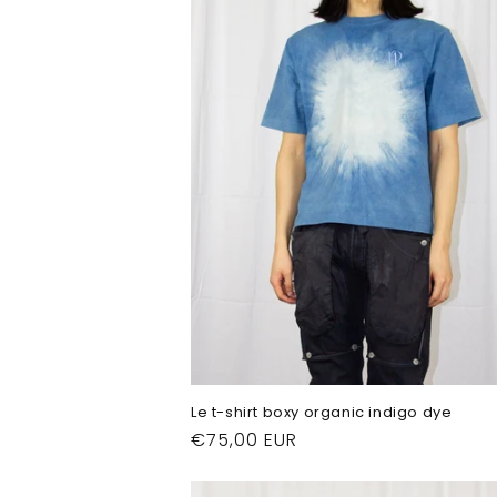
t
i
o
n
:
Le t-shirt boxy organic indigo dye
Prix
€75,00 EUR
habituel