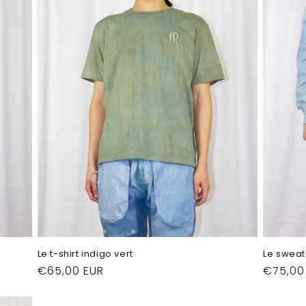
Le t-shirt indigo vert
Le sweat
Prix
€65,00 EUR
Prix
€75,00
habituel
habitu